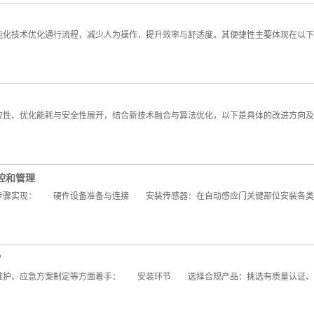
化技术优化通行流程，减少人为操作，提升效率与舒适度。其便捷性主要体现在
性、优化能耗与安全性展开，结合新技术融合与算法优化，以下是具体的改进方向及
控和管理
骤实现： 硬件设备准备与连接 安装传感器：在自动感应门关键部位安装各类传
？
护、应急方案制定等方面着手： 安装环节 选择合规产品：挑选有质量认证、符