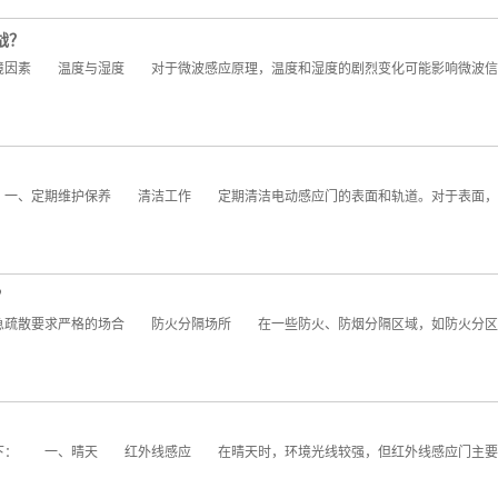
战？
素 温度与湿度 对于微波感应原理，温度和湿度的剧烈变化可能影响微波信号
、定期维护保养 清洁工作 定期清洁电动感应门的表面和轨道。对于表面，使
？
散要求严格的场合 防火分隔场所 在一些防火、防烟分隔区域，如防火分区之
： 一、晴天 红外线感应 在晴天时，环境光线较强，但红外线感应门主要依