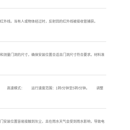
红外线。当有人或物体经过时，反射回的红外线被接收管捕获。
测量门洞的尺寸，确保安装位置合适且门洞尺寸符合要求。材料准
 高速模式： 运行速度范围：1转/分钟至5转/分钟。 调整
安装位置容易接触到灰尘，且在雨水天气会受到雨水影响，导致电