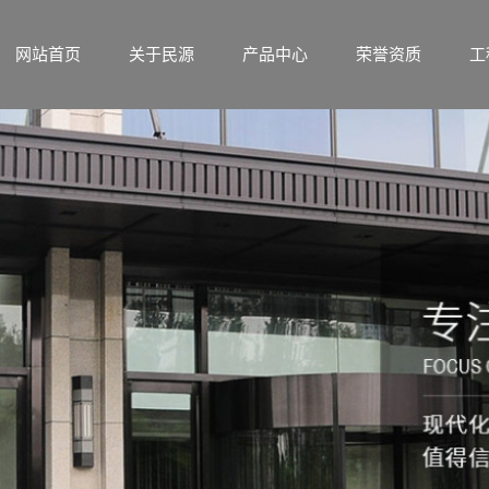
网站首页
关于民源
产品中心
荣誉资质
工
公司简介
自动感应门系
荣誉资质
联系我们
自动旋转门系
列
营业执照
快速提升门系
列
超大易推门系
列
智能通道门控
列
安防门禁管理
系列
核心产品
系列
福瑞斯自动平