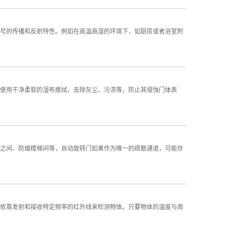
的传播和反射特性。例如在高温高湿的环境下，如厨房或者浴室附
用干净柔软的湿布擦拭，去除灰尘、污渍等，防止其侵蚀门体表
间、防烟楼梯间等，自动旋转门如果作为唯一的疏散通道，可能存
靠发射和接收特定频率的红外线来检测物体。只要物体的温度与周