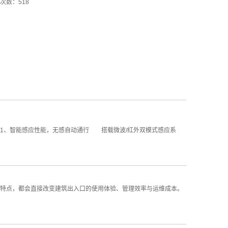
次数：518
、智能感应性能，无感自动通行 搭载微波/红外双模式感应系
特点，都会直接改变建筑出入口的使用体验、管理效率与运维成本。