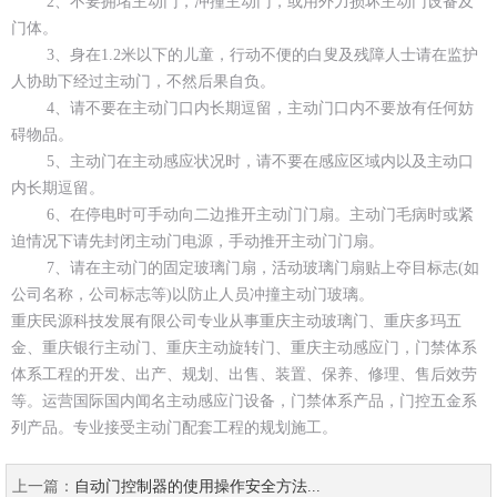
2、不要拥堵主动门，冲撞主动门，或用外力损坏主动门设备及
门体。
3、身在1.2米以下的儿童，行动不便的白叟及残障人士请在监护
人协助下经过主动门，不然后果自负。
4、请不要在主动门口内长期逗留，主动门口内不要放有任何妨
碍物品。
5、主动门在主动感应状况时，请不要在感应区域内以及主动口
内长期逗留。
6、在停电时可手动向二边推开主动门门扇。主动门毛病时或紧
迫情况下请先封闭主动门电源，手动推开主动门门扇。
7、请在主动门的固定玻璃门扇，活动玻璃门扇贴上夺目标志(如
公司名称，公司标志等)以防止人员冲撞主动门玻璃。
重庆民源科技发展有限公司专业从事重庆主动玻璃门、重庆多玛五
金、重庆银行主动门、重庆主动旋转门、重庆主动感应门，门禁体系
体系工程的开发、出产、规划、出售、装置、保养、修理、售
后效劳
等。运营国际国内闻名主动感应门设备，门禁体系产品，门控五金系
列产品。专业接受主动门配套工程的规划施工。
上一篇：
自动门控制器的使用操作安全方法...