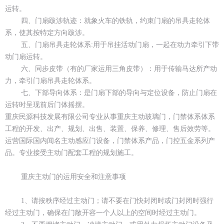
运转。
四、门扇跋涉轨迹：就象火车的铁轨，约束门扇的吊具走轮体
系，使其按特定方向跋涉。
五、门扇吊具走轮体系:用于吊挂活动门扇，一起在动力牵引下带
动门扇运转。
六、同步皮带（有的厂家运用三角皮带）：用于传输马达所产动
力，牵引门扇吊具走轮体系。
七、下部导向体系：是门扇下部的导向与定位设备，防止门扇在
运转时呈现前后门体摇摆。
重庆民源科技发展有限公司专业从事重庆主动玻璃门，门禁体系体系
工程的开发、出产、规划、出售、装置、保养、修理、售后效劳等。
运营国际国内闻名主动感应门设备，门禁体系产品，门控五金系列产
品。专业接受主动门配套工程的规划施工。
重庆主动门的运用安全和注意事项
1、请按秩序经过主动门；请不要在门快封闭时或门封闭时强行
经过主动门，确保在门敞开容一个人以上的空间时经过主动门。