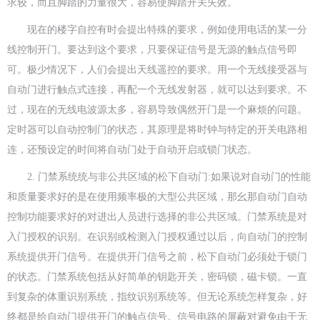
求较，而且脚踏的力量很大，容易使脚踏开关失效。
现在的楼字自控有时会提出特殊的要求，例如使用电话的某一分
线控制开门。要达到这个要求，只要保证信号是无源的触点信号即
可。极少情况下，人们会提出天线遥控的要求。用一个无线接受器与
自
动门进行触点式连接，再配一个无线发射器，就可以达到要求。不
过，现在的无线电波源太多，容易导致偶然开门是一个麻烦的问题。
定时器可以自动控制门的状态，其原理是将时钟与特定的开关电路相
连，还预设定的时间将自动门处于自动开启或锁门状态。
2. 门禁系统统与非公共区域的松下自动门:如果说对自动门的性能
和质量要求好的是在使用频率极的大型公共区域，那幺那自动门自动
控制功能要求好的对进出人员进行选择的非公共区域。门禁系统是
对
入门授权的识别。在识别或检测入门授权通过以后，向自动门的控制
系统提供开门信号。在提供开门信号之前，松下自动门必须处于锁门
的状态。门禁系统包括从好简单的钥匙开关，密码锁，磁卡锁
。一直
到复杂的体重识别系统，指纹识别系统等。但无论系统怎样复杂，好
终都是给自动门提供开门的触点信号。信号电路的屏蔽对避免由于无