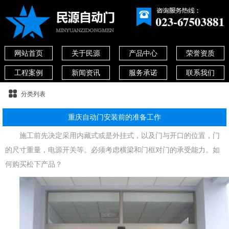
网站首页
关于民源
产品中心
荣誉资质
工程案例
新闻资讯
服务承诺
联系我们
分类列表
重庆自动门安装前的准备工作
施工前先决定采用内藏式或是外挂式，以及门与开口的位置，门
的尺寸重量，电源开关等。必须考虑横梁和门框对门的承受能力。如
何购买松下产品？