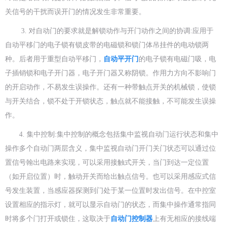
关信号的干扰而误开门的情况发生非常重要。
3. 对自动门的要求就是解锁动作与开门动作之间的协调:应用于
自动平移门的电子锁有锁皮带的电磁锁和锁门体吊挂件的电动锁两
种。后者用于重型自动平移门，
自动平开门
的电子锁有电磁门吸，电
子
插销锁和电子开门器，电子开门器又称阴锁。作用力方向不影响门
的开启动作，不易发生误操作。还有一种带触点开关的机械锁，使锁
与开关结合，锁不处于开锁状态，触点就不能接触，不可能发生误
操
作。
4. 集中控制:集中控制的概念包括集中监视自动门运行状态和集中
操作多个自动门两层含义，集中监视自动门开门关门状态可以通过位
置信号翰出电路来实现，可以采用接触式开关，当门到达一定位置
（如开启位置）时，触动开关而给出触点信号。也可以采用感应式信
号发生装置，当感应器探测到门处于某一位置时发出信号。在中控室
设置相应的指示灯，就可以显示自动门的状态，而集中操作通常
指同
时将多个门打开或锁住，这取决于
自动门控制器
上有无相应的接线端