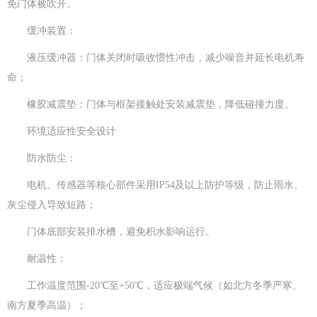
免门体被吹开。
缓冲装置：
液压缓冲器：门体关闭时吸收惯性冲击，减少噪音并延长电机寿
命；
橡胶减震垫：门体与框架接触处安装减震垫，降低碰撞力度。
环境适应性安全设计
防水防尘：
电机、传感器等核心部件采用IP54及以上防护等级，防止雨水、
灰尘侵入导致短路；
门体底部安装排水槽，避免积水影响运行。
耐温性：
工作温度范围-20℃至+50℃，适应极端气候（如北方冬季严寒、
南方夏季高温）；