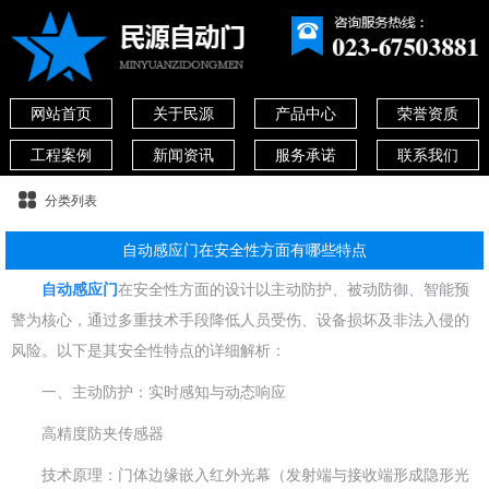
网站首页
关于民源
产品中心
荣誉资质
工程案例
新闻资讯
服务承诺
联系我们
分类列表
自动感应门在安全性方面有哪些特点
自动感应门
在安全性方面的设计以主动防护、被动防御、智能预
警为核心，通过多重技术手段降低人员受伤、设备损坏及非法入侵的
风险。以下是其安全性特点的详细解析：
一、主动防护：实时感知与动态响应
高精度防夹传感器
技术原理：门体边缘嵌入红外光幕（发射端与接收端形成隐形光